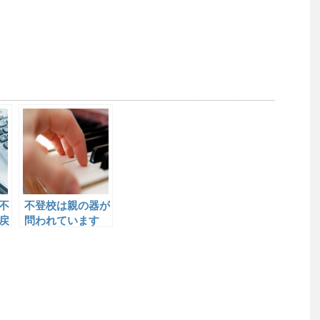
不
不登校は親の器が
戻
問われています