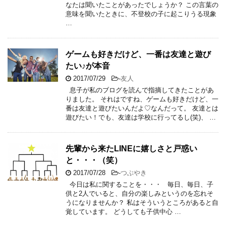
なたは聞いたことがあったでしょうか？ この言葉の
意味を聞いたときに、不登校の子に起こりうる現象
…
ゲームも好きだけど、一番は友達と遊び
たい♪が本音
2017/07/29
-
友人
息子が私のブログを読んで指摘してきたことがあ
りました。 それはですね、ゲームも好きだけど、一
番は友達と遊びたいんだよ♡なんだって。 友達とは
遊びたい！でも、友達は学校に行ってるし(笑)、 …
先輩から来たLINEに嬉しさと戸惑い
と・・・（笑）
2017/07/28
-
つぶやき
今日は私に関することを・・・ 毎日、毎日、子
供と2人でいると、自分の楽しみというのを忘れそ
うになりませんか？ 私はそういうところがあると自
覚しています。 どうしても子供中心 …