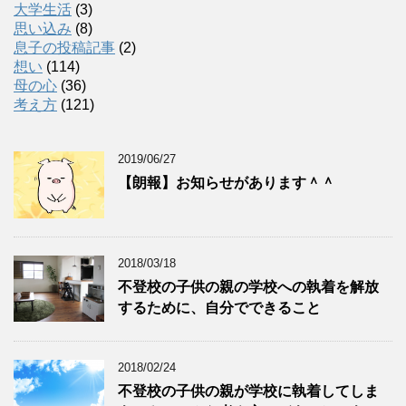
大学生活
(3)
思い込み
(8)
息子の投稿記事
(2)
想い
(114)
母の心
(36)
考え方
(121)
2019/06/27
【朗報】お知らせがあります＾＾
2018/03/18
不登校の子供の親の学校への執着を解放
するために、自分でできること
2018/02/24
不登校の子供の親が学校に執着してしま