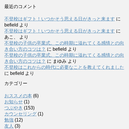
最近のコメント
不登校はギフト！いつかそう思える日がきっと来ます
に
befield
より
不登校はギフト！いつかそう思える日がきっと来ます
に
あこ、
より
不登校の子供の卒業式。この時期に溢れてくる感情との向
き合い方のコツは？
に
befield
より
不登校の子供の卒業式。この時期に溢れてくる感情との向
き合い方のコツは？
に
まゆみ
より
不登校はこれからの時代に必要なことを教えてくれました
に
befield
より
カテゴリー
おススメの本
(6)
お知らせ
(1)
つぶやき
(153)
カウンセリング
(1)
勉強
(12)
友人
(3)