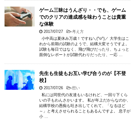
ゲーム三昧はうんざり・・でも、ゲーム
でのクリアの達成感を味わうことは貴重
な体験
2017/07/27
-
考え方
小中高は夏休み万歳！ですね＼(^o^)／ 大学生はこ
れから前期の試験のようで、結構大変そうですよ。
試験も毎日ではなく、飛び飛びだったり、ちょっと
面倒なレポートが試験代わりだったり、一応 …
先生も生徒もお互い学び合うのが【不登
校】
2017/07/26
-
想い
私には同世代の友達もいるけれど、一回り下くら
いの子もわんさかいます。 私が年上だからなのか、
結構学校の愚痴も吐き出してくれて、「なるほど
～」と考えさせられることもあるんですよ。 息子が
小 …