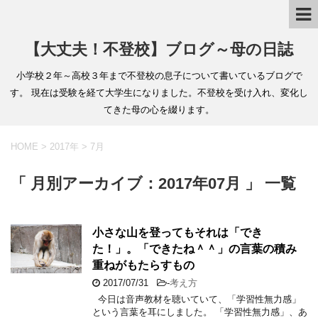
【大丈夫！不登校】ブログ～母の日誌
小学校２年～高校３年まで不登校の息子について書いているブログで
す。 現在は受験を経て大学生になりました。不登校を受け入れ、変化し
てきた母の心を綴ります。
HOME
>
2017年
>
7月
「 月別アーカイブ：2017年07月 」 一覧
小さな山を登ってもそれは「でき
た！」。「できたね＾＾」の言葉の積み
重ねがもたらすもの
2017/07/31
-
考え方
今日は音声教材を聴いていて、「学習性無力感」
という言葉を耳にしました。 「学習性無力感」、あ