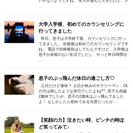
いかないようですね。 本人が選んだ大学だけど、レ
…
大学入学後、初めてのカウンセリングに
行ってきました
昨日、息子は大学終了後、カウンセリングに行っ
てきました。 合格後は初めてのカウンセリングです
ね。 電話で合格報告はしてたんですけど、入学後は
息子が余裕のない生活でしたし、やっと昨日時間を
…
息子のぶっ飛んだ休日の過ごし方♡
土日だけど連休？ 土日が休みのサラリーマン、OL
の方は損したような休日でしたよね(^^; 息子も勿論
2連休でしたが、息子の2連休はぶっ飛んでました
よ！ もしかしたら初めてみる光景だったか …
【笑顔の力】泣きたい時、ピンチの時ほ
ど笑ってみて♪