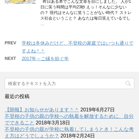
昨日ある本でこんな文章を目にしました。 人が1
日に笑う時間は平均23秒 えっ！そんなに少ない
の？ 現代はそんなに笑うことがない時代？ ストレ
ス社会ということ？ あなたは毎日笑えているでし
…
PREV
学校は冬休みだけど、不登校の家庭ではいつも通りで
すよね＾＾
NEXT
2017年～ご縁を紡ぐ年
最近の投稿
【朗報】お知らせがあります＾＾
2019年6月27日
不登校の子供の親の学校への執着を解放するために、自分
でできること
2018年3月18日
不登校の子供の親が学校に執着してしまうとき！こんな考
え方はどうでしょうか？
2018年2月24日