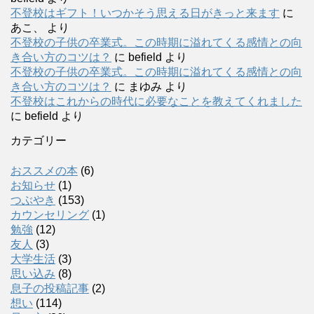
不登校はギフト！いつかそう思える日がきっと来ます
に
あこ、
より
不登校の子供の卒業式。この時期に溢れてくる感情との向
き合い方のコツは？
に
befield
より
不登校の子供の卒業式。この時期に溢れてくる感情との向
き合い方のコツは？
に
まゆみ
より
不登校はこれからの時代に必要なことを教えてくれました
に
befield
より
カテゴリー
おススメの本
(6)
お知らせ
(1)
つぶやき
(153)
カウンセリング
(1)
勉強
(12)
友人
(3)
大学生活
(3)
思い込み
(8)
息子の投稿記事
(2)
想い
(114)