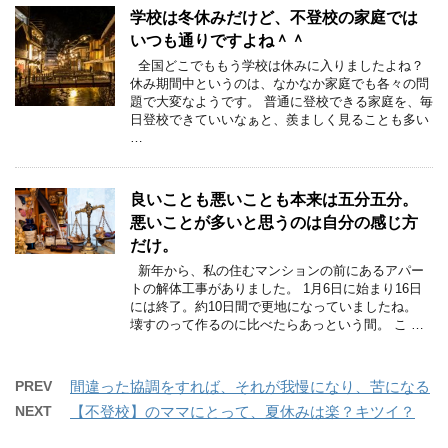
学校は冬休みだけど、不登校の家庭では
いつも通りですよね＾＾
全国どこでももう学校は休みに入りましたよね？
休み期間中というのは、なかなか家庭でも各々の問
題で大変なようです。 普通に登校できる家庭を、毎
日登校できていいなぁと、羨ましく見ることも多い
…
良いことも悪いことも本来は五分五分。
悪いことが多いと思うのは自分の感じ方
だけ。
新年から、私の住むマンションの前にあるアパー
トの解体工事がありました。 1月6日に始まり16日
には終了。約10日間で更地になっていましたね。
壊すのって作るのに比べたらあっという間。 こ …
PREV
間違った協調をすれば、それが我慢になり、苦になる
NEXT
【不登校】のママにとって、夏休みは楽？キツイ？