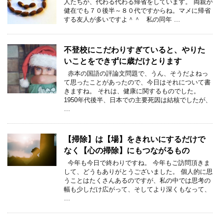
人たちが、代わる代わる帰省をしています。 両親が
健在でも７０後半～８０代ですからね。マメに帰省
する友人が多いですよ＾＾ 私の同年 …
不登校にこだわりすぎていると、やりた
いことをできずに歳だけとります
赤本の国語の評論文問題で、うん、そうだよねっ
て思ったことがあったので、今日はそれについて書
きますね。 それは、健康に関するものでした。
1950年代後半、日本での主要死因は結核でしたが、
…
【掃除】は【場】をきれいにするだけで
なく【心の掃除】にもつながるもの
今年も今日で終わりですね。 今年もご訪問頂きま
して、どうもありがとうございました。 個人的に思
うことはたくさんあるのですが、私の中では思考の
幅も少しだけ広がって、そしてより深くもなって、
…