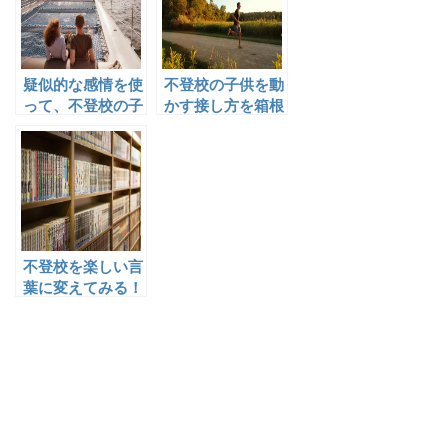
疑似的な感情を使
不登校の子供を動
って、不登校の子
かす接し方を箱根
供の気持ちに近づ
駅伝の原監督から
いてみる
学んでみます
不登校を楽しい言
葉に変えてみる！