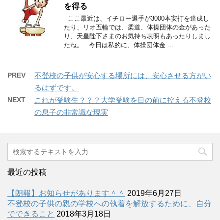
を得る
ここ最近は、イチロー選手が3000本安打を達成し
たり、リオ五輪では、柔道、体操団体の金があった
り、天皇陛下さまのお気持ち表明もあったりしまし
たね。 今日は私的に、体操団体金 …
PREV
不登校の子供が安心する場所には、安心させる方がい
るはずです。
NEXT
これが受験生？？？大学受験を目の前に控える不登校
の息子の非常識な現実
最近の投稿
【朗報】お知らせがあります＾＾
2019年6月27日
不登校の子供の親の学校への執着を解放するために、自分
でできること
2018年3月18日