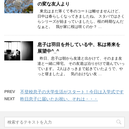
の変な友人より
東北はまだ寒くて冬のコートは離せませんけど、
日中は春らしくなってきましたね。 スタバではさく
らシリーズが始まっていましたし、桜の時期なんだ
なぁと。 我が家に桜は咲くのか？ …
息子は羽目を外している中、私は将来を
展望中^_^
昨日、息子は朝から友達と出かけて、そのまま友
達と一緒に帰宅。 その友達は泊りがけで遊んでいっ
ています。 2人はさっきまで起きていたようで、や
っと寝ましたよ。 気のおけない友 …
PREV
不登校息子の大学生活がスタート！今日は入学式です
NEXT
昨日息子に届いたお祝い。それは・・・