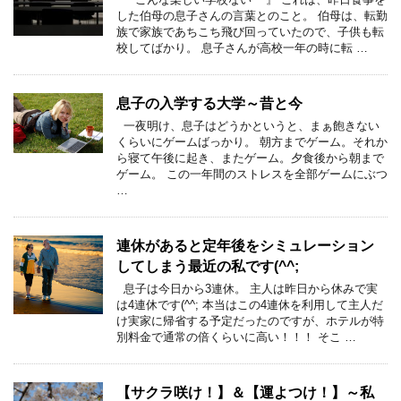
した伯母の息子さんの言葉とのこと。 伯母は、転勤
族で家族であちこち飛び回っていたので、子供も転
校してばかり。 息子さんが高校一年の時に転 …
息子の入学する大学～昔と今
一夜明け、息子はどうかというと、まぁ飽きない
くらいにゲームばっかり。 朝方までゲーム。それか
ら寝て午後に起き、またゲーム。夕食後から朝まで
ゲーム。 この一年間のストレスを全部ゲームにぶつ
…
連休があると定年後をシミュレーション
してしまう最近の私です(^^;
息子は今日から3連休。 主人は昨日から休みで実
は4連休です(^^; 本当はこの4連休を利用して主人だ
け実家に帰省する予定だったのですが、ホテルが特
別料金で通常の倍くらいに高い！！！ そこ …
【サクラ咲け！】＆【運よつけ！】～私