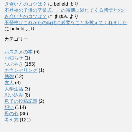
き合い方のコツは？
に
befield
より
不登校の子供の卒業式。この時期に溢れてくる感情との向
き合い方のコツは？
に
まゆみ
より
不登校はこれからの時代に必要なことを教えてくれました
に
befield
より
カテゴリー
おススメの本
(6)
お知らせ
(1)
つぶやき
(153)
カウンセリング
(1)
勉強
(12)
友人
(3)
大学生活
(3)
思い込み
(8)
息子の投稿記事
(2)
想い
(114)
母の心
(36)
考え方
(121)