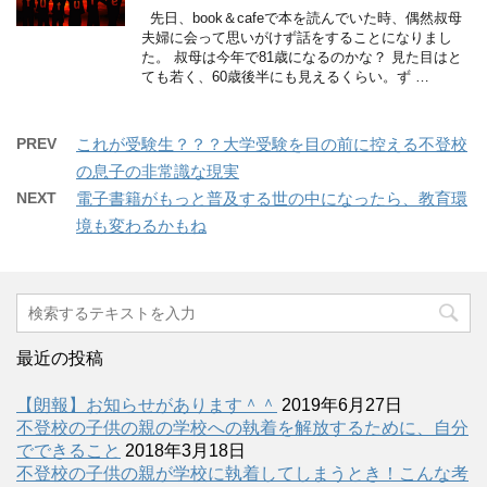
先日、book＆cafeで本を読んでいた時、偶然叔母
夫婦に会って思いがけず話をすることになりまし
た。 叔母は今年で81歳になるのかな？ 見た目はと
ても若く、60歳後半にも見えるくらい。ず …
PREV
これが受験生？？？大学受験を目の前に控える不登校
の息子の非常識な現実
NEXT
電子書籍がもっと普及する世の中になったら、教育環
境も変わるかもね
最近の投稿
【朗報】お知らせがあります＾＾
2019年6月27日
不登校の子供の親の学校への執着を解放するために、自分
でできること
2018年3月18日
不登校の子供の親が学校に執着してしまうとき！こんな考