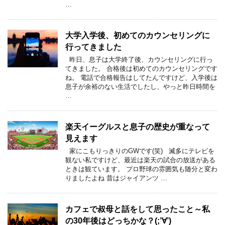
…
大学入学後、初めてのカウンセリングに
行ってきました
昨日、息子は大学終了後、カウンセリングに行っ
てきました。 合格後は初めてのカウンセリングです
ね。 電話で合格報告はしてたんですけど、入学後は
息子が余裕のない生活でしたし、やっと昨日時間を
…
楽天イーグルスと息子の歴史が重なって
見えます
家にこもりっきりのGWです(笑) 滅多にテレビを
観ない私ですけど、最近は楽天の試合の放送がある
ときは観ています。 プロ野球の雰囲気も随分と変わ
りましたよね 昔はジャイアンツ …
カフェで叔母と話をして思ったこと～私
の30年後はどっちかな？(;’∀’)