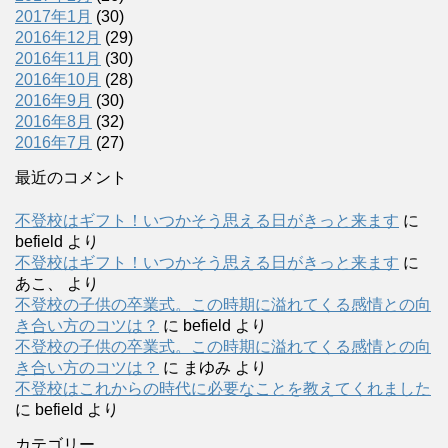
2017年1月
(30)
2016年12月
(29)
2016年11月
(30)
2016年10月
(28)
2016年9月
(30)
2016年8月
(32)
2016年7月
(27)
最近のコメント
不登校はギフト！いつかそう思える日がきっと来ます
に
befield
より
不登校はギフト！いつかそう思える日がきっと来ます
に
あこ、
より
不登校の子供の卒業式。この時期に溢れてくる感情との向
き合い方のコツは？
に
befield
より
不登校の子供の卒業式。この時期に溢れてくる感情との向
き合い方のコツは？
に
まゆみ
より
不登校はこれからの時代に必要なことを教えてくれました
に
befield
より
カテゴリー