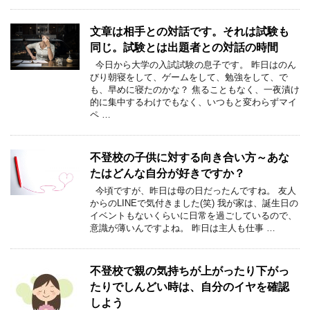
文章は相手との対話です。それは試験も
同じ。試験とは出題者との対話の時間
今日から大学の入試試験の息子です。 昨日はのん
びり朝寝をして、ゲームをして、勉強をして、で
も、早めに寝たのかな？ 焦ることもなく、一夜漬け
的に集中するわけでもなく、いつもと変わらずマイ
ペ …
不登校の子供に対する向き合い方～あな
たはどんな自分が好きですか？
今頃ですが、昨日は母の日だったんですね。 友人
からのLINEで気付きました(笑) 我が家は、誕生日の
イベントもないくらいに日常を過ごしているので、
意識が薄いんですよね。 昨日は主人も仕事 …
不登校で親の気持ちが上がったり下がっ
たりでしんどい時は、自分のイヤを確認
しよう