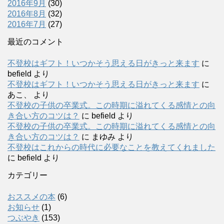
2016年9月
(30)
2016年8月
(32)
2016年7月
(27)
最近のコメント
不登校はギフト！いつかそう思える日がきっと来ます
に
befield
より
不登校はギフト！いつかそう思える日がきっと来ます
に
あこ、
より
不登校の子供の卒業式。この時期に溢れてくる感情との向
き合い方のコツは？
に
befield
より
不登校の子供の卒業式。この時期に溢れてくる感情との向
き合い方のコツは？
に
まゆみ
より
不登校はこれからの時代に必要なことを教えてくれました
に
befield
より
カテゴリー
おススメの本
(6)
お知らせ
(1)
つぶやき
(153)