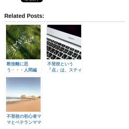
Related Posts:
断捨離に思
不登校という
う・・・人間編
「点」は、スティ
ーブジョブスの
「点と点とのつな
がり」の話にもつ
ながる
不登校の初心者マ
マとベテランママ