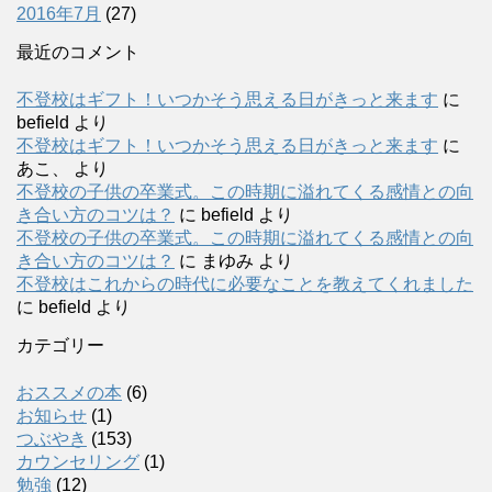
2016年7月
(27)
最近のコメント
不登校はギフト！いつかそう思える日がきっと来ます
に
befield
より
不登校はギフト！いつかそう思える日がきっと来ます
に
あこ、
より
不登校の子供の卒業式。この時期に溢れてくる感情との向
き合い方のコツは？
に
befield
より
不登校の子供の卒業式。この時期に溢れてくる感情との向
き合い方のコツは？
に
まゆみ
より
不登校はこれからの時代に必要なことを教えてくれました
に
befield
より
カテゴリー
おススメの本
(6)
お知らせ
(1)
つぶやき
(153)
カウンセリング
(1)
勉強
(12)