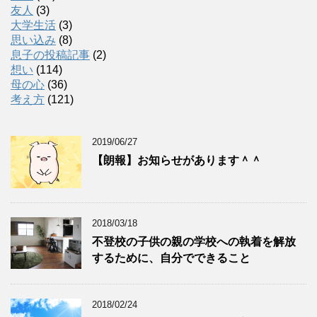
友人
(3)
大学生活
(3)
思い込み
(8)
息子の投稿記事
(2)
想い
(114)
母の心
(36)
考え方
(121)
2019/06/27
【朗報】お知らせがあります＾＾
2018/03/18
不登校の子供の親の学校への執着を解放
するために、自分でできること
2018/02/24