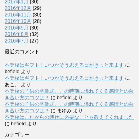
2017年1月
(30)
2016年12月
(29)
2016年11月
(30)
2016年10月
(28)
2016年9月
(30)
2016年8月
(32)
2016年7月
(27)
最近のコメント
不登校はギフト！いつかそう思える日がきっと来ます
に
befield
より
不登校はギフト！いつかそう思える日がきっと来ます
に
あこ、
より
不登校の子供の卒業式。この時期に溢れてくる感情との向
き合い方のコツは？
に
befield
より
不登校の子供の卒業式。この時期に溢れてくる感情との向
き合い方のコツは？
に
まゆみ
より
不登校はこれからの時代に必要なことを教えてくれました
に
befield
より
カテゴリー