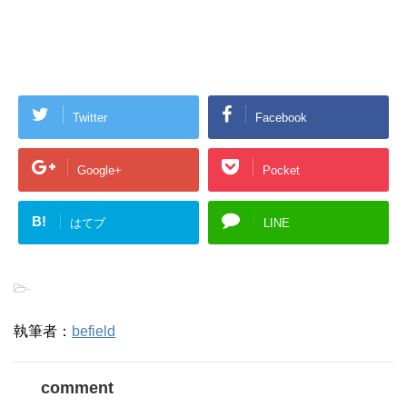
Twitter
Facebook
Google+
Pocket
B!
はてブ
LINE
-
執筆者：
befield
comment