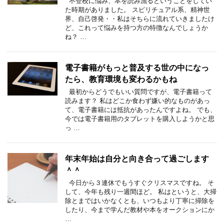
不登校に悩み、本を読み漁るということをしてい
た時期がありました。 スピリチュアル系、精神世
界、自己啓発・・私はそちらに流れていきましたけ
ど、これって悩みを持つ方の特徴なんでしょうか
ね？ …
電子書籍がもっと普及する世の中になっ
たら、教育環境も変わるかもね
最初からどうでもいい質問ですが、電子書籍って
読みます？ 私はどこか食わず嫌い的なものがあっ
て、電子書籍には抵抗があったんですよね。 でも、
今では電子書籍用のタブレットを購入しようかと思
っ …
年末年始は自分と向き合って過ごします
＾＾
今日から３連休でもうすぐクリスマスですね。 そ
して、今年も残り一週間ほど。 私はというと、大掃
除とまではいかなくとも、いつもより丁寧に掃除を
したり、今まで学んだ教材や本をオークションにか
…