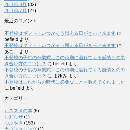
2016年8月
(32)
2016年7月
(27)
最近のコメント
不登校はギフト！いつかそう思える日がきっと来ます
に
befield
より
不登校はギフト！いつかそう思える日がきっと来ます
に
あこ、
より
不登校の子供の卒業式。この時期に溢れてくる感情との向
き合い方のコツは？
に
befield
より
不登校の子供の卒業式。この時期に溢れてくる感情との向
き合い方のコツは？
に
まゆみ
より
不登校はこれからの時代に必要なことを教えてくれました
に
befield
より
カテゴリー
おススメの本
(6)
お知らせ
(1)
つぶやき
(153)
カウンセリング
(1)