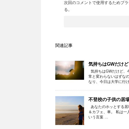
次回のコメントで使用するためブラ
る。
関連記事
気持ちはGWだけ
気持ちはGWだけど、
常と変わらないはずなの
なり、今日は大学に行け
不登校の子供の居
あなたのホッとする居場
＆カフェ、車。 私は一
いう言葉 …