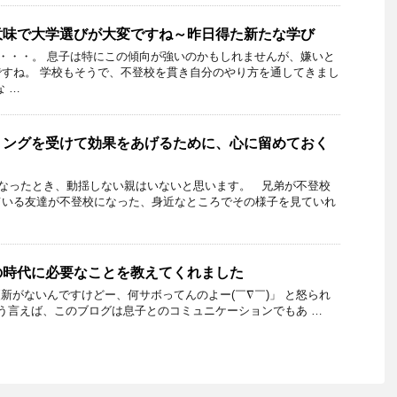
意味で大学選びが大変ですね～昨日得た新たな学び
・・・。 息子は特にこの傾向が強いのかもしれませんが、嫌いと
すね。 学校もそうで、不登校を貫き自分のやり方を通してきまし
 …
リングを受けて効果をあげるために、心に留めておく
なったとき、動揺しない親はいないと思います。 兄弟が不登校
ている友達が不登校になった、身近なところでその様子を見ていれ
の時代に必要なことを教えてくれました
新がないんですけどー、何サボってんのよー(￣∇￣)」 と怒られ
う言えば、このブログは息子とのコミュニケーションでもあ …