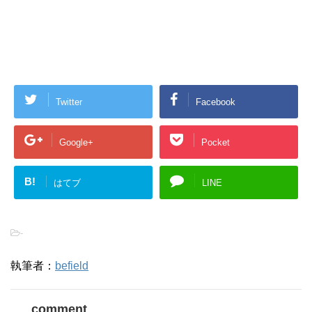
Twitter
Facebook
Google+
Pocket
B!
はてブ
LINE
-
執筆者：
befield
comment