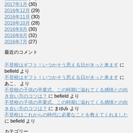
2017年1月
(30)
2016年12月
(29)
2016年11月
(30)
2016年10月
(28)
2016年9月
(30)
2016年8月
(32)
2016年7月
(27)
最近のコメント
不登校はギフト！いつかそう思える日がきっと来ます
に
befield
より
不登校はギフト！いつかそう思える日がきっと来ます
に
あこ、
より
不登校の子供の卒業式。この時期に溢れてくる感情との向
き合い方のコツは？
に
befield
より
不登校の子供の卒業式。この時期に溢れてくる感情との向
き合い方のコツは？
に
まゆみ
より
不登校はこれからの時代に必要なことを教えてくれました
に
befield
より
カテゴリー