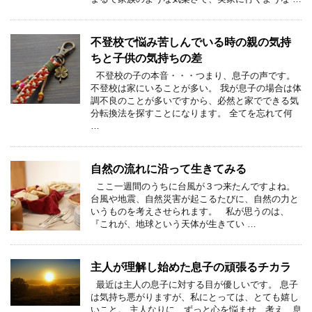
不登校で悩み苦しんでいる時の親の気持
ちと子供の気持ちの差
不登校の子の本音・・・つまり、息子の声です。
不登校は家にいることが多い。 我が息子の場合は体
調不良のことが多いですから、必然と家でできる気
分転換法を探すことになります。 全てを忘れて何
…
自然の流れに沿って生きてみる
ここ一週間のうちに台風が３つ来たんですよね。
台風や地震、自然災害が起こるたびに、自然の力と
いうものを考えさせられます。 私が思うのは、
『これが、地球という天体が生きてい …
主人が理解し始めた息子の頑張るチカラ
最近は主人の息子に対する目が優しいです。 息子
は気持ち悪がりますが、私にとっては、とても嬉し
いこと。 主人なりに、ずっと心を悩ませ、考え、息