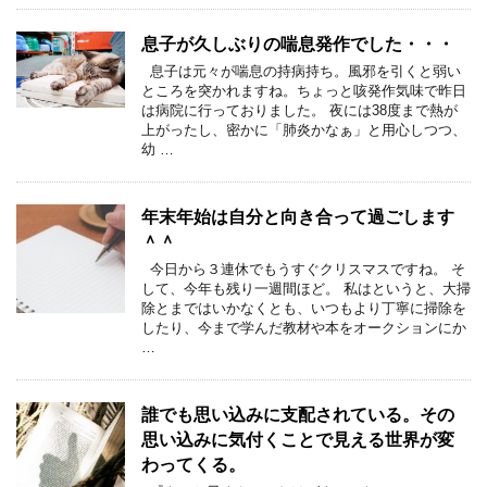
息子が久しぶりの喘息発作でした・・・
息子は元々が喘息の持病持ち。風邪を引くと弱い
ところを突かれますね。ちょっと咳発作気味で昨日
は病院に行っておりました。 夜には38度まで熱が
上がったし、密かに「肺炎かなぁ」と用心しつつ、
幼 …
年末年始は自分と向き合って過ごします
＾＾
今日から３連休でもうすぐクリスマスですね。 そ
して、今年も残り一週間ほど。 私はというと、大掃
除とまではいかなくとも、いつもより丁寧に掃除を
したり、今まで学んだ教材や本をオークションにか
…
誰でも思い込みに支配されている。その
思い込みに気付くことで見える世界が変
わってくる。