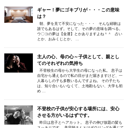
ギャー！夢にゴキブリが・・・この意味
は？
朝、夢を見て不安になった・・・ そんな経験は
誰でもあるはず。そして、その夢の意味を調べる。
ウ〇コの夢は【金運】とかありますよね＾＾ 占い
とか、おみくじとか、 …
主人の心、母の心～子供として、親とし
てのそれぞれの気持ち
不登校生の母から大学生の母になった私。 息子は
自宅から通えるので私の目がまだ届きますけど、一
人暮らしの子も多数いるんですよね。 その子たち
は、知り合いもいなくて、土地勘もない、大学も初
め …
不登校の子供が安心する場所には、安心
させる方がいるはずです。
昨日は息子とヘアカット。 息子の伸び放題の髪も
スッキリです。 美容師さんとはボウリングを通じて