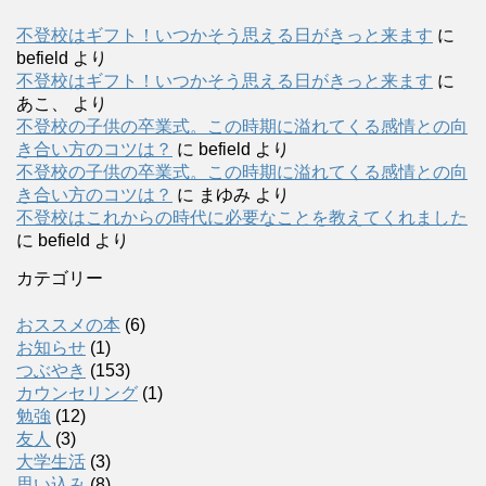
不登校はギフト！いつかそう思える日がきっと来ます
に
befield
より
不登校はギフト！いつかそう思える日がきっと来ます
に
あこ、
より
不登校の子供の卒業式。この時期に溢れてくる感情との向
き合い方のコツは？
に
befield
より
不登校の子供の卒業式。この時期に溢れてくる感情との向
き合い方のコツは？
に
まゆみ
より
不登校はこれからの時代に必要なことを教えてくれました
に
befield
より
カテゴリー
おススメの本
(6)
お知らせ
(1)
つぶやき
(153)
カウンセリング
(1)
勉強
(12)
友人
(3)
大学生活
(3)
思い込み
(8)