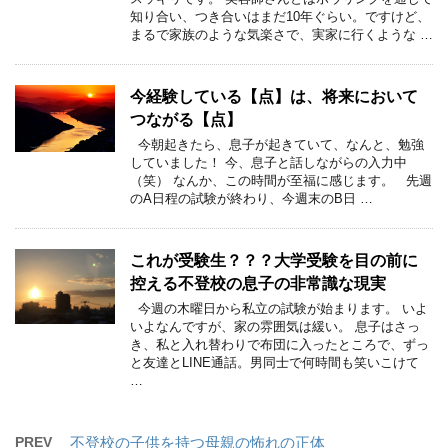
知り合い、つき合いはまだ10年ぐらい。ですけど、
まるで家族のような気楽さで、実家に行くような …
今経験している【点】は、将来において
つながる【点】
今朝起きたら、息子が起きていて、なんと、勉強
していました！ 今、息子と話しながらの入力中
（笑） なんか、この時間が至福に感じます。 先週
のA日程の試験が終わり、今週末のB日 …
これが受験生？？？大学受験を目の前に
控える不登校の息子の非常識な現実
今週の木曜日から私立の試験が始まります。 いよ
いよなんですが、家の雰囲気は緩い。 息子はさっ
き、私と入れ替わりで布団に入ったところで、ずっ
と友達とLINE通話。男同士で何時間も笑いこけて
…
PREV
不登校の子供を持つ母親の怖れの正体