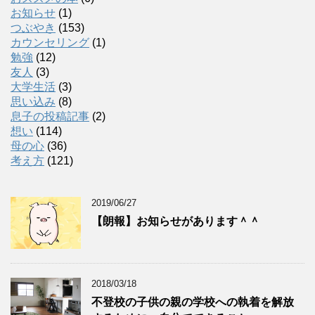
お知らせ
(1)
つぶやき
(153)
カウンセリング
(1)
勉強
(12)
友人
(3)
大学生活
(3)
思い込み
(8)
息子の投稿記事
(2)
想い
(114)
母の心
(36)
考え方
(121)
2019/06/27
【朗報】お知らせがあります＾＾
2018/03/18
不登校の子供の親の学校への執着を解放