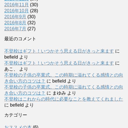
2016年11月
(30)
2016年10月
(28)
2016年9月
(30)
2016年8月
(32)
2016年7月
(27)
最近のコメント
不登校はギフト！いつかそう思える日がきっと来ます
に
befield
より
不登校はギフト！いつかそう思える日がきっと来ます
に
あこ、
より
不登校の子供の卒業式。この時期に溢れてくる感情との向
き合い方のコツは？
に
befield
より
不登校の子供の卒業式。この時期に溢れてくる感情との向
き合い方のコツは？
に
まゆみ
より
不登校はこれからの時代に必要なことを教えてくれました
に
befield
より
カテゴリー
おススメの本
(6)