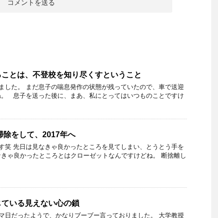
ることは、不登校を知り尽くすということ
ました。 まだ息子の喘息発作の状態が残っていたので、車で送迎
ね。 息子を送った後に、まあ、私にとってはいつものことですけ
掃除をして、2017年へ
す笑 先日は見なきゃ良かったところを見てしまい、とうとう手を
なきゃ良かったところとはクローゼットなんですけどね。 断捨離し
じている見えない心の鎖
マ日だったようで、かなりブーブー言っておりました。 大学教授