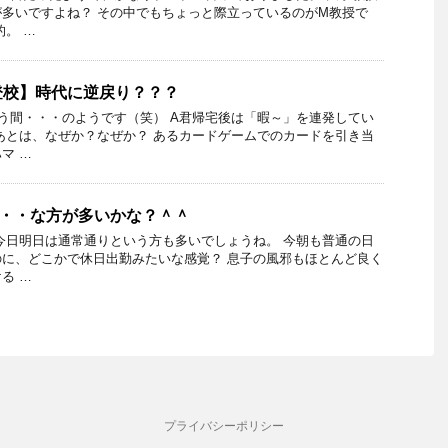
多いですよね？ その中でもちょっと際立っているのがM教授で
的。 …
登校】時代に逆戻り？？？
う間・・・のようです（笑） A君帰宅後は「暇～」を連発してい
あとは、なぜか？なぜか？ あるカードゲームでのカードを引き当
マ …
ど・・な方が多いかな？＾＾
今日明日は通常通りという方も多いでしょうね。 今朝も普通の日
に、どこかで休日出勤みたいな感覚？ 息子の風邪もほとんど良く
る …
プライバシーポリシー