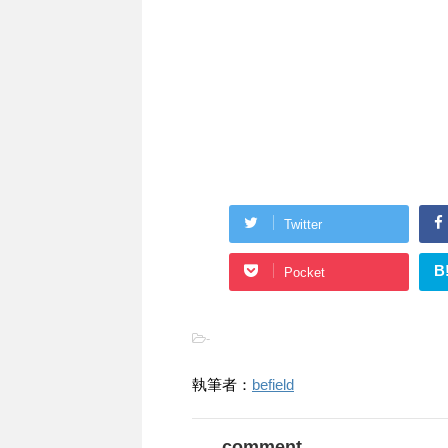
Twitter
B
Pocket
-
執筆者：
befield
comment