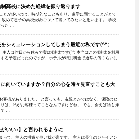
信制高校に決めた経緯を振り返ります
ことが多いのは、時期的なこともあり、進学に間することがとて
、改めて息子の高校受験について書いてみたいと思います。 学校
った …
をシミュレーションしてしまう最近の私です(^^;
主人は昨日から休みで実は4連休です(^^; 本当はこの4連休を利用
省する予定だったのですが、ホテルが特別料金で通常の倍くらいに
こに向いていますか？自分の心を時々見直すことも大
お客様がありました。 と言っても、友達とかではなく、保険のセ
りは、私がお客様ってことなんですけどね。 でも、会えば話も弾
て …
がいい♪】と言われるように
まって、主人の機嫌が良い我が家です。 主人は長年のジャイアン