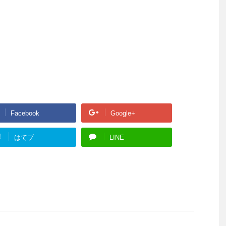
Facebook
Google+
!
はてブ
LINE