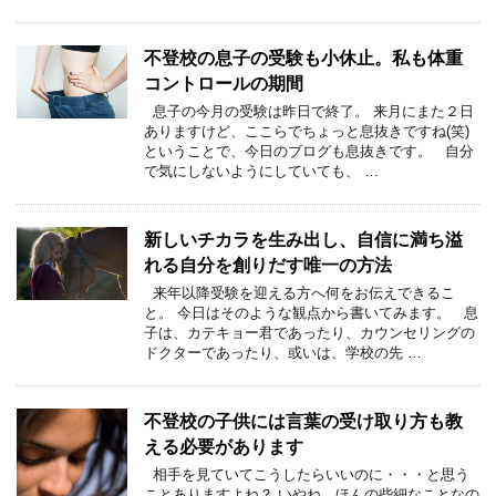
不登校の息子の受験も小休止。私も体重
コントロールの期間
息子の今月の受験は昨日で終了。 来月にまた２日
ありますけど、ここらでちょっと息抜きですね(笑)
ということで、今日のブログも息抜きです。 自分
で気にしないようにしていても、 …
新しいチカラを生み出し、自信に満ち溢
れる自分を創りだす唯一の方法
来年以降受験を迎える方へ何をお伝えできるこ
と。 今日はそのような観点から書いてみます。 息
子は、カテキョー君であったり、カウンセリングの
ドクターであったり、或いは、学校の先 …
不登校の子供には言葉の受け取り方も教
える必要があります
相手を見ていてこうしたらいいのに・・・と思う
ことありますよね？ いやね、ほんの些細なことなの