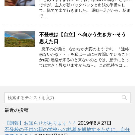
ですが、主人が朝バッタバッタと出張の準備をし
て、慌てて出て行きました。 運動不足だから、駅ま
で …
不登校は【自立】へ向かう生き方～そう
思えた日
息子の心境は、なかなか大変のようです。 「連絡
来ないかな・・」を私は一日に何度聞いていること
か(笑) 連絡が来るのと来ないのとでは、息子にとっ
ては大きく異なりますからね～。 この気持ちは …
最近の投稿
【朗報】お知らせがあります＾＾
2019年6月27日
不登校の子供の親の学校への執着を解放するために、自分