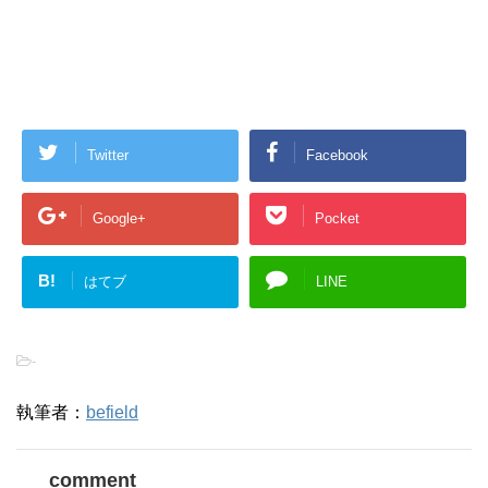
Twitter
Facebook
Google+
Pocket
B!
はてブ
LINE
-
執筆者：
befield
comment