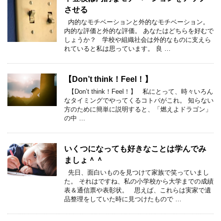
させる
内的なモチベーションと外的なモチベーション。
内的な評価と外的な評価。 あなたはどちらを好むで
しょうか？ 学校や組織社会は外的なものに支えら
れていると私は思っています。 良 …
【Don’t think！Feel！】
【Don’t think！Feel！】 私にとって、時々いろん
なタイミングでやってくるコトバがこれ。 知らない
方のために簡単に説明すると、「燃えよドラゴン」
の中 …
いくつになっても好きなことは学んでみ
ましょ＾＾
先日、面白いものを見つけて家族で笑っていまし
た。 それはですね、私の小学校から大学までの成績
表＆通信票や表彰状。 思えば、これらは実家で遺
品整理をしていた時に見つけたもので …