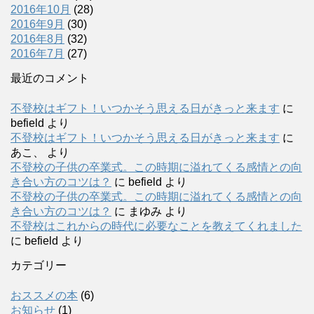
2016年10月
(28)
2016年9月
(30)
2016年8月
(32)
2016年7月
(27)
最近のコメント
不登校はギフト！いつかそう思える日がきっと来ます
に
befield
より
不登校はギフト！いつかそう思える日がきっと来ます
に
あこ、
より
不登校の子供の卒業式。この時期に溢れてくる感情との向
き合い方のコツは？
に
befield
より
不登校の子供の卒業式。この時期に溢れてくる感情との向
き合い方のコツは？
に
まゆみ
より
不登校はこれからの時代に必要なことを教えてくれました
に
befield
より
カテゴリー
おススメの本
(6)
お知らせ
(1)