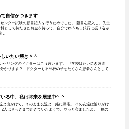
ねて自信がつきます
センター試験の願書記入を行うためでした。 願書を記入し、先生
験料として持たせたお金を持って、自分でゆうちょ銀行に振り込み
 …
いしいたい焼き＾＾
ンセリングのドクターはこう言います。 『学校はたい焼き製造
が分かります？ ドクターも不登校の子をたくさん患者さんとして
いる中、私は将来を展望中^_^
達と出かけて、そのまま友達と一緒に帰宅。 その友達は泊りがけ
 2人はさっきまで起きていたようで、やっと寝ましたよ。 気の