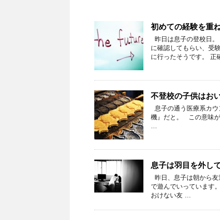
初めての経験を重
昨日は息子の登校日。 
に確認してもらい、受
に行ったそうです。 正確
不登校の子供はお
息子の通う医療系カウ
機』だと。 この意味
…
息子は羽目を外して
昨日、息子は朝から友
で遊んでいっています。
おけない友 …