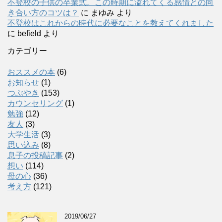
不登校の子供の卒業式。この時期に溢れてくる感情との向
き合い方のコツは？
に
まゆみ
より
不登校はこれからの時代に必要なことを教えてくれました
に
befield
より
カテゴリー
おススメの本
(6)
お知らせ
(1)
つぶやき
(153)
カウンセリング
(1)
勉強
(12)
友人
(3)
大学生活
(3)
思い込み
(8)
息子の投稿記事
(2)
想い
(114)
母の心
(36)
考え方
(121)
2019/06/27