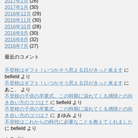
2017年2月
(26)
2017年1月
(30)
2016年12月
(29)
2016年11月
(30)
2016年10月
(28)
2016年9月
(30)
2016年8月
(32)
2016年7月
(27)
最近のコメント
不登校はギフト！いつかそう思える日がきっと来ます
に
befield
より
不登校はギフト！いつかそう思える日がきっと来ます
に
あこ、
より
不登校の子供の卒業式。この時期に溢れてくる感情との向
き合い方のコツは？
に
befield
より
不登校の子供の卒業式。この時期に溢れてくる感情との向
き合い方のコツは？
に
まゆみ
より
不登校はこれからの時代に必要なことを教えてくれました
に
befield
より