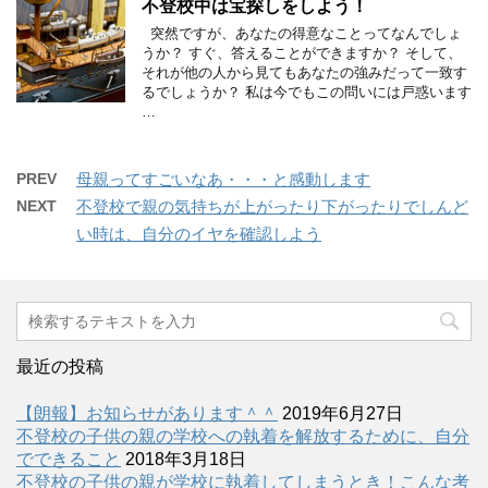
不登校中は宝探しをしよう！
突然ですが、あなたの得意なことってなんでしょ
うか？ すぐ、答えることができますか？ そして、
それが他の人から見てもあなたの強みだって一致す
るでしょうか？ 私は今でもこの問いには戸惑います
…
PREV
母親ってすごいなあ・・・と感動します
NEXT
不登校で親の気持ちが上がったり下がったりでしんど
い時は、自分のイヤを確認しよう
最近の投稿
【朗報】お知らせがあります＾＾
2019年6月27日
不登校の子供の親の学校への執着を解放するために、自分
でできること
2018年3月18日
不登校の子供の親が学校に執着してしまうとき！こんな考