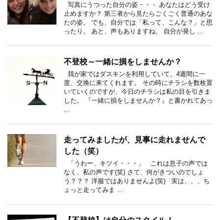
写真にうつった自分の姿・・・ あなたはどう受け
止めますか？ 第三者から見たらごくごく普通のあな
たの姿。 でも、自分では「私って、こんな？」と思
ったり。 あと、声もありますね。 自分が発し …
不登校～一緒に損をしませんか？
我が家ではダスキンを利用していて、4週間に一
度、交換に来てくれます。 その時にチラシを数枚置
いていくのですが、今日のチラシは私の目を引きま
した。 『一緒に損をしませんか？』と書かれてあっ
…
走ってみましたが、見事に走れませんで
した（笑）
「うわー、キツイ・・・」 これは息子の声では
なく、私の声です(笑) さて、何がきついのでしょ
う？？？ 洋服ではありませんよ(笑) 実は、、、ち
ょっと走ってみま …