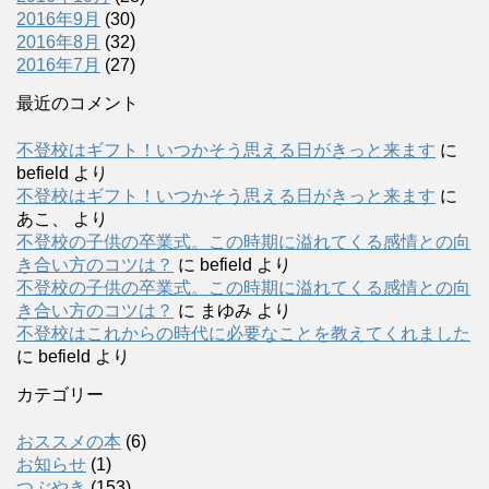
2016年9月
(30)
2016年8月
(32)
2016年7月
(27)
最近のコメント
不登校はギフト！いつかそう思える日がきっと来ます
に
befield
より
不登校はギフト！いつかそう思える日がきっと来ます
に
あこ、
より
不登校の子供の卒業式。この時期に溢れてくる感情との向
き合い方のコツは？
に
befield
より
不登校の子供の卒業式。この時期に溢れてくる感情との向
き合い方のコツは？
に
まゆみ
より
不登校はこれからの時代に必要なことを教えてくれました
に
befield
より
カテゴリー
おススメの本
(6)
お知らせ
(1)
つぶやき
(153)