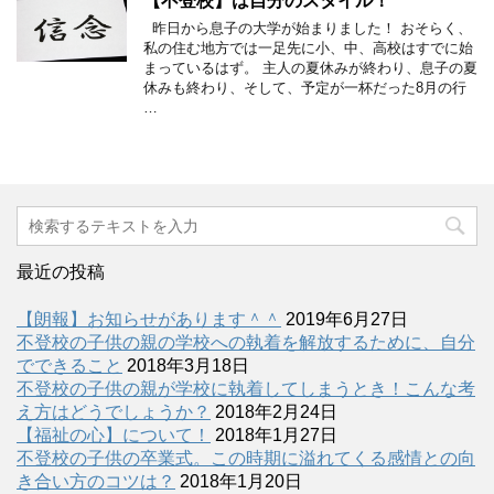
【不登校】は自分のスタイル！
昨日から息子の大学が始まりました！ おそらく、
私の住む地方では一足先に小、中、高校はすでに始
まっているはず。 主人の夏休みが終わり、息子の夏
休みも終わり、そして、予定が一杯だった8月の行
…
最近の投稿
【朗報】お知らせがあります＾＾
2019年6月27日
不登校の子供の親の学校への執着を解放するために、自分
でできること
2018年3月18日
不登校の子供の親が学校に執着してしまうとき！こんな考
え方はどうでしょうか？
2018年2月24日
【福祉の心】について！
2018年1月27日
不登校の子供の卒業式。この時期に溢れてくる感情との向
き合い方のコツは？
2018年1月20日