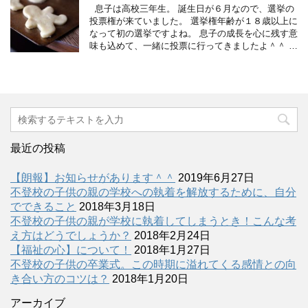
息子は高校三年生。 誕生日が６月なので、選挙の
投票権が来ていました。 選挙権年齢が１８歳以上に
なって初の選挙ですよね。 息子の成長を心に残す意
味も込めて、一緒に投票に行ってきましたよ＾＾ …
最近の投稿
【朗報】お知らせがあります＾＾
2019年6月27日
不登校の子供の親の学校への執着を解放するために、自分
でできること
2018年3月18日
不登校の子供の親が学校に執着してしまうとき！こんな考
え方はどうでしょうか？
2018年2月24日
【福祉の心】について！
2018年1月27日
不登校の子供の卒業式。この時期に溢れてくる感情との向
き合い方のコツは？
2018年1月20日
アーカイブ