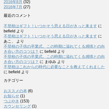
2016年8月
(32)
2016年7月
(27)
最近のコメント
不登校はギフト！いつかそう思える日がきっと来ます
に
befield
より
不登校はギフト！いつかそう思える日がきっと来ます
に
あこ、
より
不登校の子供の卒業式。この時期に溢れてくる感情との向
き合い方のコツは？
に
befield
より
不登校の子供の卒業式。この時期に溢れてくる感情との向
き合い方のコツは？
に
まゆみ
より
不登校はこれからの時代に必要なことを教えてくれました
に
befield
より
カテゴリー
おススメの本
(6)
お知らせ
(1)
つぶやき
(153)
カウンセリング
(1)