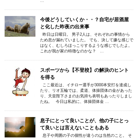
…
今後どうしていくか・・？自宅が居酒屋
と化した昨夜の出来事
昨日は日曜日。 男子2人は、それぞれの事情から
ため息が漏れていました。 でも、決して嫌な感じで
はなく、むしろほっこりするような感じでしたよ。
これが我が家の特徴なのかな？ …
スポーツから【不登校】の解決のヒント
を得る
ここ最近は、イチロー選手が3000本安打を達成し
たり、リオ五輪では、柔道、体操団体の金があった
り、天皇陛下さまのお気持ち表明もあったりしまし
たね。 今日は私的に、体操団体金 …
息子にとって良いことが、他の子にとっ
て良いとは言えないこともある
息子や周囲の子の個性が違うのは当然のこと。 そ