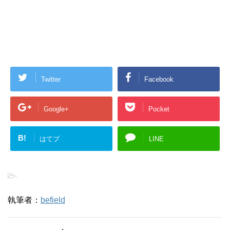
Twitter
Facebook
Google+
Pocket
B!
はてブ
LINE
-
執筆者：
befield